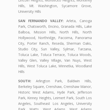
Lincoln Heights, Montecito Heights, Monterey
Hills, Mt. Washington, Sycamore Grove,
University Hills
SAN FERNANDO VALLEY:
Arleta, Canoga
Park, Chatsworth, Encino, Granada Hills, Lake
Balboa, Mission Hills, North Hills, North
Hollywood, Northridge, Pacoima, Panorama
City, Porter Ranch, Reseda, Sherman Oaks,
Studio City, Sun Valley, Sylmar, Tarzana,
Toluca Lake, Toluca Terrace, Toluca Woods,
Valley Glen, Valley Village, Van Nuys, West
Hills, West Toluca Lake, Winnetka, Woodland
Hills
SOUTH:
Arlington Park, Baldwin Hills,
Berkeley Square, Crenshaw, Crenshaw Manor,
Historic West Adams, Hyde Park, Jefferson
Park, Kinney Heights, Leimert Park, South Los
Angeles, Southeast Los Angeles, University
Park, Watts, West Adams, West Adams