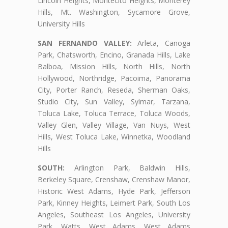
Lincoln Heights, Montecito Heights, Monterey
Hills, Mt. Washington, Sycamore Grove,
University Hills
SAN FERNANDO VALLEY:
Arleta, Canoga
Park, Chatsworth, Encino, Granada Hills, Lake
Balboa, Mission Hills, North Hills, North
Hollywood, Northridge, Pacoima, Panorama
City, Porter Ranch, Reseda, Sherman Oaks,
Studio City, Sun Valley, Sylmar, Tarzana,
Toluca Lake, Toluca Terrace, Toluca Woods,
Valley Glen, Valley Village, Van Nuys, West
Hills, West Toluca Lake, Winnetka, Woodland
Hills
SOUTH:
Arlington Park, Baldwin Hills,
Berkeley Square, Crenshaw, Crenshaw Manor,
Historic West Adams, Hyde Park, Jefferson
Park, Kinney Heights, Leimert Park, South Los
Angeles, Southeast Los Angeles, University
Park, Watts, West Adams, West Adams