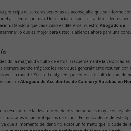
bici por culpa de terceras personas es aconsejable que se informe co
r el accidente que tuvo. Un licenciado especialista de incidentes per
ación. Debido a que cada caso es diferente, nuestro
Abogado de
terminar lo que es mejor para usted. Háblenos ahora para una consu
bús
ón debido la magnitud y bulto de éstos. Frecuentemente la velocidad es
lta siempre siendo trágicos; los individuos generalmente resultan con
iones la muerte. Si usted o alguien que conozca resultó lesionado p
con nuestro
Abogado de Accidentes de Camión y Autobús en No
to a resultado de la desatención de otra persona es muy aconsejable
e situaciones y que proteja sus derechos. En un accidente de este tipo
do ya que al momento del daño no existe un formato que lo cuide de l
e con
nuestros Abogados de Accidentes de Moto en North