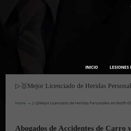
INICIO
LESIONES
▷🥇Mejor Licenciado de Heridas Personal
→
Home
▷🥇Mejor Licenciado de Heridas Personales en North G
Abogados de Accidentes de Carro y