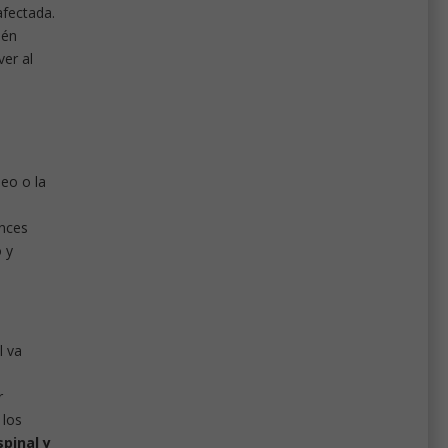
afectada.
ién
ver al
leo o la
onces
 y
l va
r
 los
pinal y