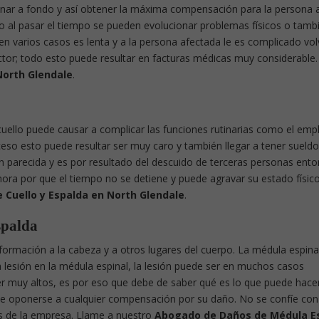
aminar a fondo y así obtener la máxima compensación para la persona 
ero al pasar el tiempo se pueden evolucionar problemas físicos o tamb
en varios casos es lenta y a la persona afectada le es complicado vol
ctor; todo esto puede resultar en facturas médicas muy considerable.
North Glendale
.
cuello puede causar a complicar las funciones rutinarias como el emp
eso esto puede resultar ser muy caro y también llegar a tener sueldo
ión parecida y es por resultado del descuido de terceras personas ent
ora por que el tiempo no se detiene y puede agravar su estado físico
Cuello y Espalda en North Glendale
.
spalda
formación a la cabeza y a otros lugares del cuerpo. La médula espina
na lesión en la médula espinal, la lesión puede ser en muchos casos
r muy altos, es por eso que debe de saber qué es lo que puede hace
r de oponerse a cualquier compensación por su daño. No se confíe con
es de la empresa. Llame a nuestro
Abogado de Daños de Médula Es