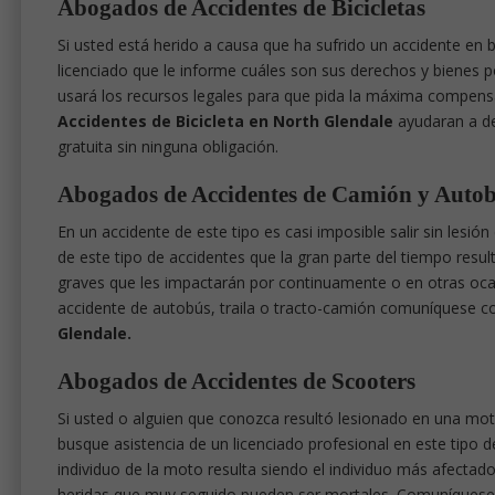
Abogados de Accidentes de Bicicletas
Si usted está herido a causa que ha sufrido un accidente en 
licenciado que le informe cuáles son sus derechos y bienes po
usará los recursos legales para que pida la máxima compens
Accidentes de Bicicleta en North Glendale
ayudaran a de
gratuita sin ninguna obligación.
Abogados de Accidentes de Camión y Auto
En un accidente de este tipo es casi imposible salir sin lesi
de este tipo de accidentes que la gran parte del tiempo resu
graves que les impactarán por continuamente o en otras ocas
accidente de autobús, traila o tracto-camión comuníquese 
Glendale.
Abogados de Accidentes de Scooters
Si usted o alguien que conozca resultó lesionado en una mo
busque asistencia de un licenciado profesional en este tipo d
individuo de la moto resulta siendo el individuo más afecta
heridas que muy seguido pueden ser mortales. Comuníques