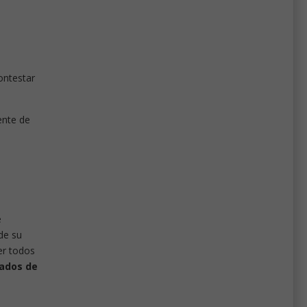
ontestar
ente de
e
 de su
er todos
ados de