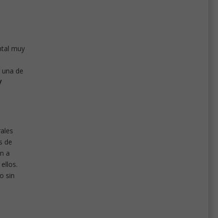
ntal muy
r una de
/
rales
s de
an a
ellos.
o sin