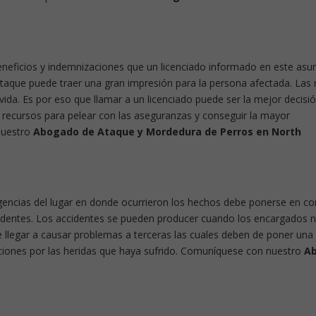
neficios y indemnizaciones que un licenciado informado en este asun
un ataque puede traer una gran impresión para la persona afectada. Las
ida. Es por eso que llamar a un licenciado puede ser la mejor decisi
y recursos para pelear con las aseguranzas y conseguir la mayor
nuestro
Abogado de Ataque y Mordedura de Perros en North
igencias del lugar en donde ocurrieron los hechos debe ponerse en c
ccidentes. Los accidentes se pueden producer cuando los encargados 
llegar a causar problemas a terceras las cuales deben de poner una
ciones por las heridas que haya sufrido. Comuníquese con nuestro
A