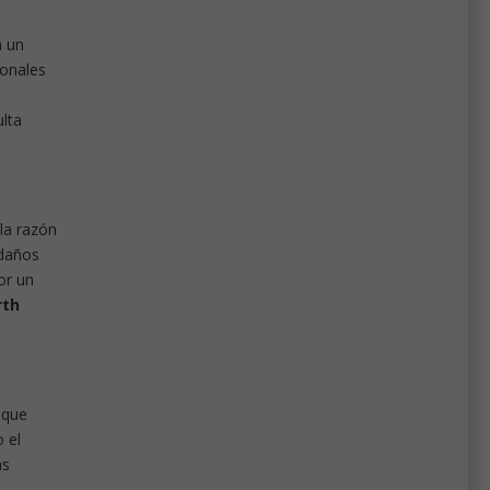
n un
sonales
lta
 la razón
 daños
or un
rth
 que
 el
as