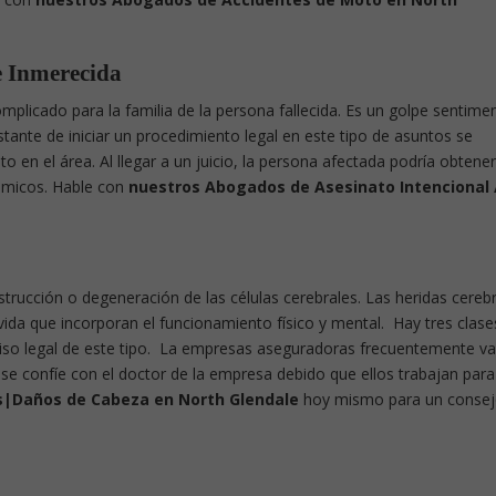
e Inmerecida
plicado para la familia de la persona fallecida. Es un golpe sentime
tante de iniciar un procedimiento legal en este tipo de asuntos se
 en el área. Al llegar a un juicio, la persona afectada podría obtene
ómicos. Hable con
nuestros Abogados de Asesinato Intencional 
estrucción o degeneración de las células cerebrales. Las heridas cereb
vida que incorporan el funcionamiento físico y mental. Hay tres clase
aviso legal de este tipo. La empresas aseguradoras frecuentemente v
 se confíe con el doctor de la empresa debido que ellos trabajan para 
s|Daños de Cabeza en North Glendale
hoy mismo para un consej