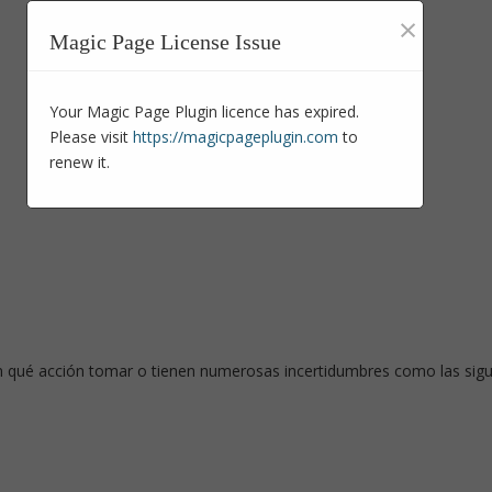
×
Magic Page License Issue
Your Magic Page Plugin licence has expired.
Please visit
https://magicpageplugin.com
to
renew it.
den qué acción tomar o tienen numerosas incertidumbres como las sigu