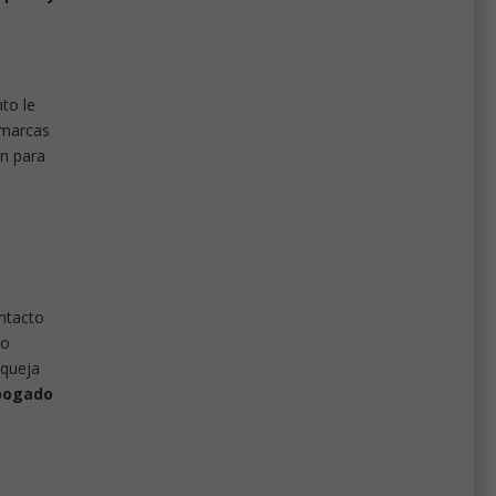
to le
 marcas
ón para
ontacto
no
 queja
bogado