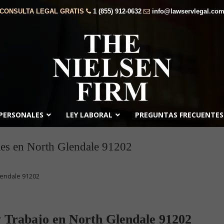
CONSULTA LEGAL GRATIS
1 (855) 912-0632
info@lawservlegal.co
 PERSONALES
LEY LABORAL
PREGUNTAS FRECUENTES
es en North Glendale 91202
lendale 91202
 Trabajo en North Glendale 91202