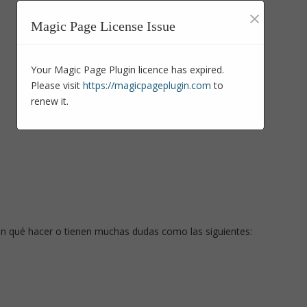
×
Magic Page License Issue
Your Magic Page Plugin licence has expired.
Please visit
https://magicpageplugin.com
to
renew it.
en qué hacer o tienen muchas dudas como las siguientes: