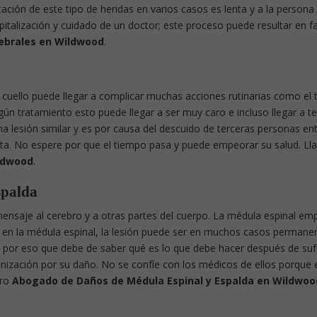
ación de este tipo de heridas en varios casos es lenta y a la persona
ospitalización y cuidado de un doctor; este proceso puede resultar en f
ebrales en Wildwood
.
 cuello puede llegar a complicar muchas acciones rutinarias como el 
gún tratamiento esto puede llegar a ser muy caro e incluso llegar a t
a lesión similar y es por causa del descuido de terceras personas e
sta. No espere por que el tiempo pasa y puede empeorar su salud. Ll
ildwood
.
spalda
mensaje al cerebro y a otras partes del cuerpo. La médula espinal em
ión en la médula espinal, la lesión puede ser en muchos casos permane
 por eso que debe de saber qué es lo que debe hacer después de sufr
nización por su daño. No se confíe con los médicos de ellos porque e
tro
Abogado de Daños de Médula Espinal y Espalda en Wildwoo