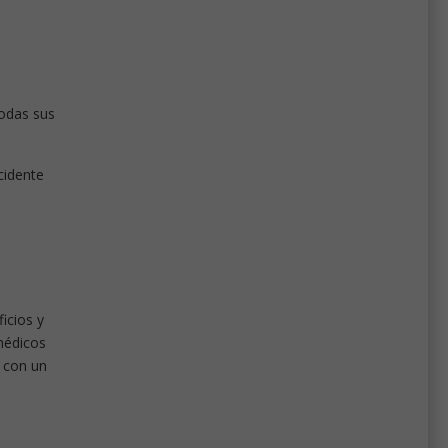
odas sus
cidente
icios y
médicos
y con un