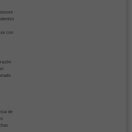
asesore
cidentes
ese con
 razón
on
ionado
ncia de
to
uchas