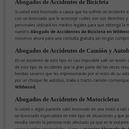
Abogados de Accidentes de Bicicleta
Si usted está lesionado a causa que ha sufrido un incidente
con un licenciado que le aconseje cuáles son sus derechos y b
personales utilizará los medios legales para que obtenga la 
nuestro
Abogado de Accidentes de Bicicleta en Wildwo
nosotros ahora para una consulta gratuita sin ningún compr
Abogados de Accidentes de Camión y Auto
En un incidente de este tipo es casi imposible salir sin lesi
de este tipo de Accidente que la gran parte del las veces res
heridas severos que les impresionarán por el resto de su vida 
por un choque de autobús, traila o tracto-camión comuníqu
Wildwood.
Abogados de Accidentes de Motocicletas
Si usted o algún pariente salió lesionado en una moto a raíz
un licenciado especialista en este tipo de situaciones y que 
resulta siendo la persona más afectado ya que en le instant
veces pueden ser mortales. Llame a
nuestro Abogado de 