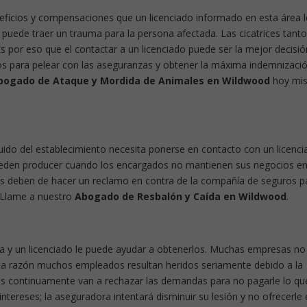
neficios y compensaciones que un licenciado informado en esta área l
e puede traer un trauma para la persona afectada. Las cicatrices tanto
 por eso que el contactar a un licenciado puede ser la mejor decisió
ios para pelear con las aseguranzas y obtener la máxima indemnizaci
bogado de Ataque y Mordida de Animales en Wildwood
hoy mi
cuido del establecimiento necesita ponerse en contacto con un licenc
 pueden producer cuando los encargados no mantienen sus negocios e
les deben de hacer un reclamo en contra de la compañía de seguros p
 Llame a nuestro
Abogado de Resbalón y Caída en Wildwood
.
ida y un licenciado le puede ayudar a obtenerlos. Muchas empresas no
esta razón muchos empleados resultan heridos seriamente debido a la
s continuamente van a rechazar las demandas para no pagarle lo que
ntereses; la aseguradora intentará disminuir su lesión y no ofrecerle 