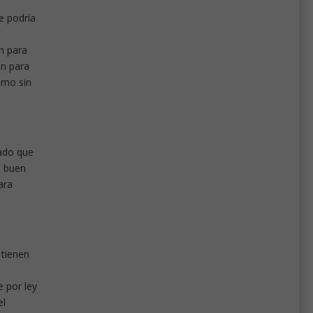
e podría
n para
ón para
smo sin
iado que
n buen
ara
 tienen
 por ley
el