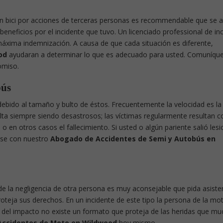
 en bici por acciones de terceras personas es recommendable que se 
eneficios por el incidente que tuvo. Un licenciado professional de in
máxima indemnización. A causa de que cada situación es diferente,
od
ayudaran a determinar lo que es adecuado para usted. Comuníqu
omiso.
bús
ón debido al tamaño y bulto de éstos. Frecuentemente la velocidad es la
ulta siempre siendo desastrosos; las víctimas regularmente resultan c
o en otros casos el fallecimiento. Si usted o algún pariente salió les
ese con nuestro
Abogado de Accidentes de Semi y Autobús en
 de la negligencia de otra persona es muy aconsejable que pida asiste
proteja sus derechos. En un incidente de este tipo la persona de la mo
e del impacto no existe un formato que proteja de las heridas que m
Accidentes de Moto en Wildwood
hoy mismo.