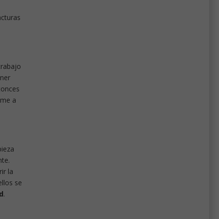
acturas
trabajo
ener
ntonces
ame a
pieza
nte.
ir la
llos se
d
.