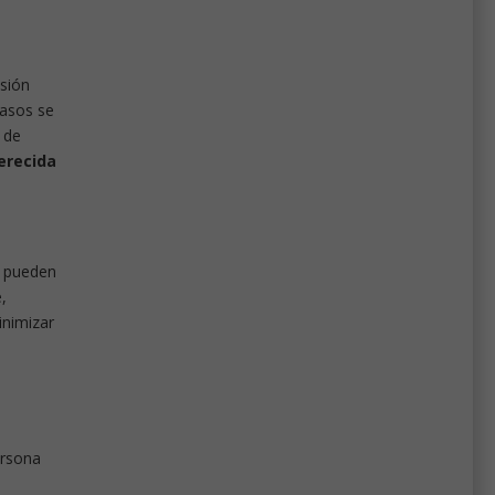
sión
casos se
 de
erecida
s pueden
,
inimizar
ersona