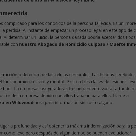
Inmerecida
 complicado para los conocidos de la persona fallecida. Es un impre
la pérdida. Al instante de empezar un proceso legal en este tipo de 
. Al determinar un juicio, la persona dañada podría aceptar dos tipos
Hable con
nuestro Abogado de Homicidio Culposo / Muerte Inm
estrucción o deterioro de las células cerebrales. Las heridas cerebrale
l funcionamiento físico y mental. Existen tres clases de lesiones: leve
 tipo. La empresas aseguradoras frecuentemente van a tartar de m
l doctor de la empresa debido que ellos trabajan para ellos. Llame a
za en Wildwood
hora para información sin costo alguno.
vestigar a profundidad y así obtener la máxima indemnización para la p
plar como leve pero después de algún tiempo se pueden evolucionar