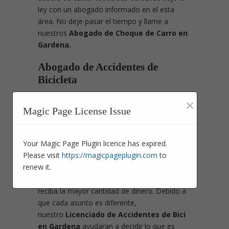
ley con un abogado informado en el esta
área. No deje pasar el tiempo y llame a
nuestros
Abogado de Choque de Carro en
Gardena.
Abogado de Accidentes de
Bicicleta
Si usted está lesionado a causa que ha
×
sufrido un incidente en bici por acciones de
Magic Page License Issue
otras personas es recommendable que se
asesore con un abogado que le aconseje
Your Magic Page Plugin licence has expired.
cuáles son sus derechos y bienes por el
Please visit
https://magicpageplugin.com
to
incidente que le pasó. Un abogado
renew it.
especialista de accidentes personales
implementará los recursos legales para que
reciba la mayor cantidad de dinero. Debido a
que cada asunto es diferente,
nuestro
Licenciado de Accidentes de Bici
en Gardena
ayudaran a decidir lo que es