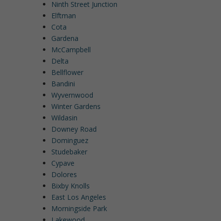
Ninth Street Junction
Elftman
Cota
Gardena
McCampbell
Delta
Bellflower
Bandini
Wyvernwood
Winter Gardens
Wildasin
Downey Road
Dominguez
Studebaker
Cypave
Dolores
Bixby Knolls
East Los Angeles
Morningside Park
Lakewood