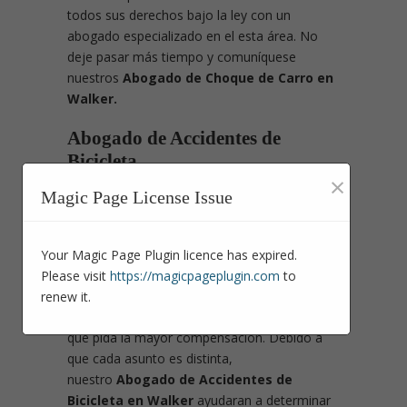
todos sus derechos bajo la ley con un
abogado especializado en el esta área. No
deje pasar más tiempo y comuníquese
nuestros
Abogado de Choque de Carro en
Walker.
Abogado de Accidentes de
Bicicleta
×
Si usted está herido debido a que ha tenido
Magic Page License Issue
un accidente en bici por acciones de terceras
personas es aconsejable que se asesore con
un abogado que le asesore cuáles son sus
Your Magic Page Plugin licence has expired.
derechos y beneficios por el accidente que
Please visit
https://magicpageplugin.com
to
tuvo. Un abogado especialista de accidentes
renew it.
personales usará los recursos legales para
que pida la mayor compensación. Debido a
que cada asunto es distinta,
nuestro
Abogado de Accidentes de
Bicicleta en Walker
ayudaran a determinar