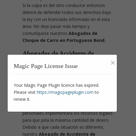
Si la culpa es del otro conductor entonces
deberá de defender todos sus derechos bajo
la ley con un licenciado informado en el esta
área. No deje pasar más tiempo y
comuníquese nuestros
Abogados de
Choque de Carro en Portuguese Bend.
Abogados de Accidente de
×
Bicicleta
Magic Page License Issue
Si usted está herido a causa que ha tenido un
incidente en bicicleta por acciones de terceras
personas es conveniente que se asesore con
Your Magic Page Plugin licence has expired.
un licenciado que le informe cuáles son sus
Please visit
https://magicpageplugin.com
to
derechos y beneficios por el incidente que
renew it.
tuvo. Un licenciado especialista de accidentes
personales implementará los recursos legales
para que pida la máxima cantidad de dinero.
Debido a que cada situación es diferente,
nuestro
Abogado de Accidente de